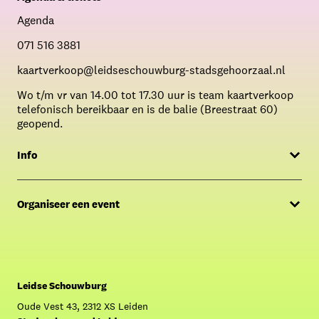
Agenda
071 516 3881
kaartverkoop@leidseschouwburg-stadsgehoorzaal.nl
Wo t/m vr van 14.00 tot 17.30 uur is team kaartverkoop
telefonisch bereikbaar en is de balie (Breestraat 60)
geopend.
Info
Menukaart
Organiseer een event
FAQ
Offerte aanvragen
Over Café Caat
Contact Sales & Events
Crowdfunding: Krijg Caat aan de praat!
Leidse Schouwburg
Oude Vest 43, 2312 XS Leiden