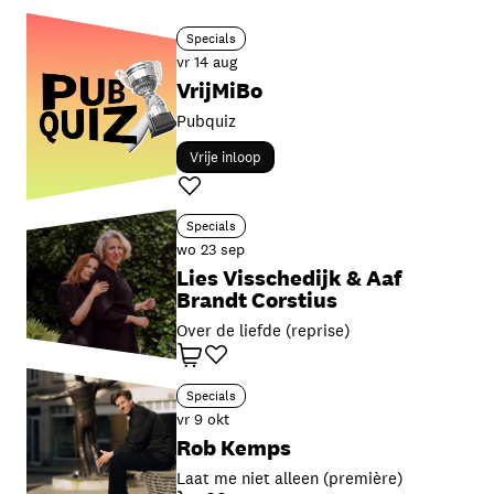
Specials
vr 14 aug
VrijMiBo
Pubquiz
Vrije inloop
Favoriet
Specials
wo 23 sep
Lies Visschedijk & Aaf
Brandt Corstius
Over de liefde (reprise)
Winkelwagen
Favoriet
Specials
vr 9 okt
Rob Kemps
Laat me niet alleen (première)