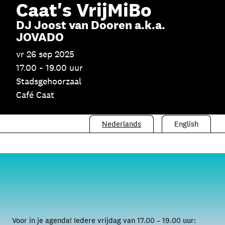
Caat's VrijMiBo
Skip navigatie
DJ Joost van Dooren a.k.a.
JOVADO
vr 26 sep 2025
17.00 ~ 19.00 uur
Stadsgehoorzaal
Café Caat
Nederlands
English
Voor in je agenda! Iedere vrijdag van 17.00 – 19.00 uur: