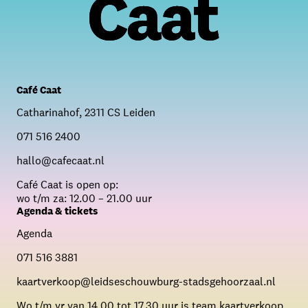
Café Caat
Catharinahof, 2311 CS Leiden
071 516 2400
hallo@cafecaat.nl
C
afé Caat is open op:
wo t/m za: 12.00 – 21.00 uur
Agenda & tickets
Agenda
071 516 3881
kaartverkoop@leidseschouwburg-stadsgehoorzaal.nl
Wo t/m vr van 14.00 tot 17.30 uur is team kaartverkoop