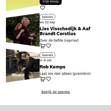
Vrije inloop
Favoriet
Specials
wo 23 sep
Lies Visschedijk & Aaf
Brandt Corstius
Over de liefde (reprise)
Winkelwagen
Favoriet
Specials
vr 9 okt
Rob Kemps
Laat me niet alleen (première)
Winkelwagen
Favoriet
Bekijk de agenda