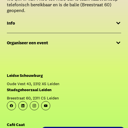
telefonisch bereikbaar en is de balie (Breestraat 60)
geopend.
Info
Menukaart
Organiseer een event
FAQ
Offerte aanvragen
Over Café Caat
Contact Sales & Events
Crowdfunding: Krijg Caat aan de praat!
Leidse Schouwburg
Oude Vest 43, 2312 XS Leiden
Stadsgehoorzaal Leiden
Breestraat 60, 2311 CS Leiden
Facebook
Linkedin
Instagram
Youtube
Café Caat