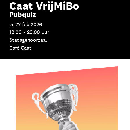
Caat VrijMiBo
Skip navigatie
Pubquiz
vr 27 feb 2026
18.00 ~ 20.00 uur
Stadsgehoorzaal
Café Caat