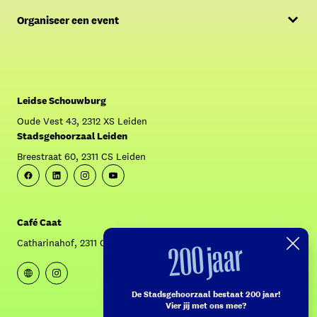
Menukaart
Organiseer een event
FAQ
Offerte aanvragen
Over Café Caat
Contact Sales & Events
Crowdfunding: Krijg Caat aan de praat!
Leidse Schouwburg
Oude Vest 43, 2312 XS Leiden
Stadsgehoorzaal Leiden
Breestraat 60, 2311 CS Leiden
Facebook
Linkedin
Instagram
Youtube
Café Caat
200 jaar
Catharinahof, 2311 CS Leiden
Website
Instagram
De Stadsgehoorzaal bestaat 200 jaar!
Vier jij met ons mee?