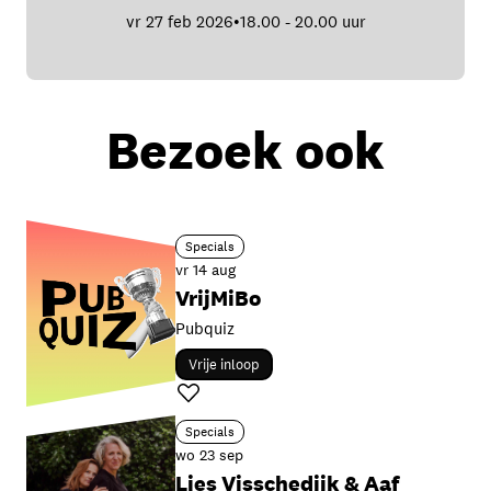
vr 27 feb 2026
18.00 - 20.00 uur
•
Bezoek ook
Specials
vr 14 aug
VrijMiBo
Pubquiz
Vrije inloop
Favoriet
Specials
wo 23 sep
Lies Visschedijk & Aaf