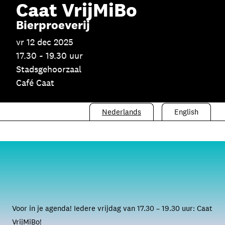
Skip navigatie
Caat VrijMiBo
Bierproeverij
vr 12 dec 2025
17.30 ~ 19.30 uur
Stadsgehoorzaal
Café Caat
Nederlands
English
Voor in je agenda! Iedere vrijdag van 17.30 – 19.30 uur: Caat
VrijMiBo!