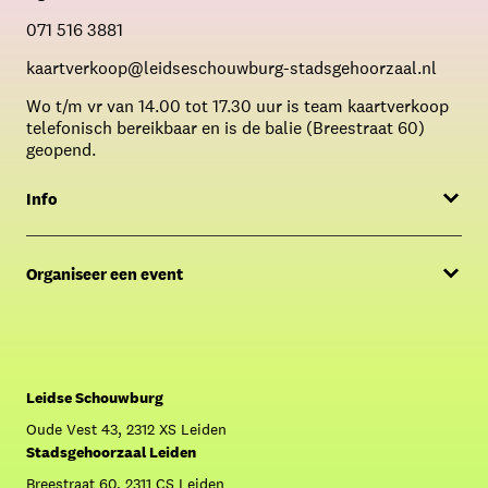
071 516 3881
kaartverkoop@leidseschouwburg-stadsgehoorzaal.nl
Wo t/m vr van 14.00 tot 17.30 uur is team kaartverkoop
telefonisch bereikbaar en is de balie (Breestraat 60)
geopend.
Info
Menukaart
Organiseer een event
FAQ
Offerte aanvragen
Over Café Caat
Contact Sales & Events
Crowdfunding: Krijg Caat aan de praat!
Leidse Schouwburg
Oude Vest 43, 2312 XS Leiden
Stadsgehoorzaal Leiden
Breestraat 60, 2311 CS Leiden