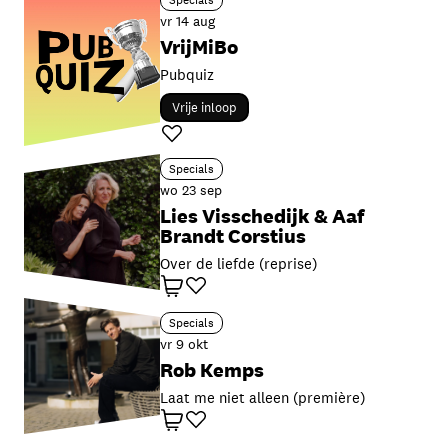
vr 14 aug
VrijMiBo
Pubquiz
Vrije inloop
Favoriet
Specials
wo 23 sep
Lies Visschedijk & Aaf
Brandt Corstius
Over de liefde (reprise)
Winkelwagen
Favoriet
Specials
vr 9 okt
Rob Kemps
Laat me niet alleen (première)
Winkelwagen
Favoriet