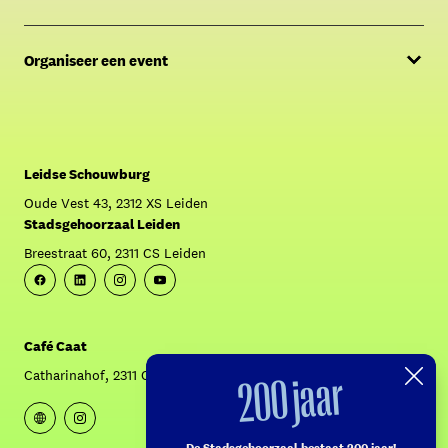
Menukaart
Organiseer een event
FAQ
Offerte aanvragen
Over Café Caat
Contact Sales & Events
Crowdfunding: Krijg Caat aan de praat!
Leidse Schouwburg
Oude Vest 43, 2312 XS Leiden
Stadsgehoorzaal Leiden
Breestraat 60, 2311 CS Leiden
Facebook
Linkedin
Instagram
Youtube
Café Caat
200 jaar
Catharinahof, 2311 CS Leiden
Website
Instagram