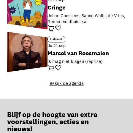
Cringe
Johan Goossens, Sanne Wallis de Vries,
Remco Veldhuis e.a.
Winkelwagen
Favoriet
Cabaret
do 24 sep
Marcel van Roosmalen
Ik mag niet klagen (reprise)
Winkelwagen
Favoriet
Bekijk de agenda
Blijf op de hoogte van extra
voorstellingen, acties en
nieuws!