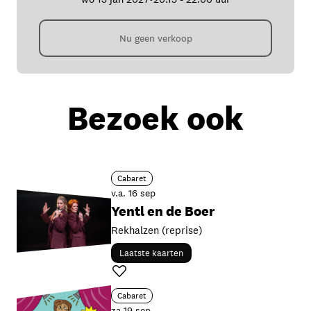
Nu geen verkoop
Bezoek ook
Cabaret
v.a. 16 sep
Yentl en de Boer
Rekhalzen (reprise)
Laatste kaarten
Favoriet
Cabaret
za 19 sep